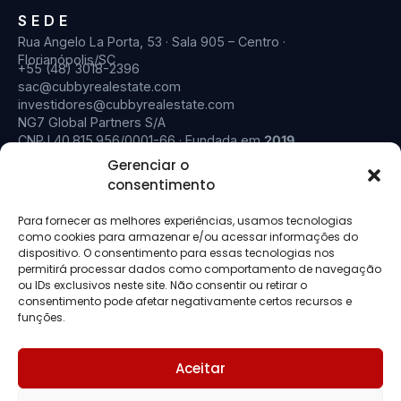
SEDE
Rua Angelo La Porta, 53 · Sala 905 – Centro ·
Florianópolis/SC
+55 (48) 3018-2396
sac@cubbyrealestate.com
investidores@cubbyrealestate.com
NG7 Global Partners S/A
CNPJ 40.815.956/0001-66 · Fundada em
2019
Gerenciar o
consentimento
Para fornecer as melhores experiências, usamos tecnologias
como cookies para armazenar e/ou acessar informações do
dispositivo. O consentimento para essas tecnologias nos
dpo@cubbyrealestate.com
Política de Privacidade
DPO:
·
·
permitirá processar dados como comportamento de navegação
Cookies
Termos de Uso
Compliance & Aviso Legal
·
·
ou IDs exclusivos neste site. Não consentir ou retirar o
Material institucional. Conteúdo reservado a investidores qualificados ou
consentimento pode afetar negativamente certos recursos e
profissionais nos termos da Resolução CVM nº 30/2021. A Cubby Real
funções.
Estate (NG7 Global Partners S/A) conduz suas atividades em ambiente
exclusivamente privado, mediante interlocução direta com investidores
qualificados, em conformidade com o tratamento regulatório aplicável a
Aceitar
essa modalidade de relacionamento institucional, nos termos da
Resolução CVM nº 30/2021 e da Lei nº 6.385/1976. Rentabilidades