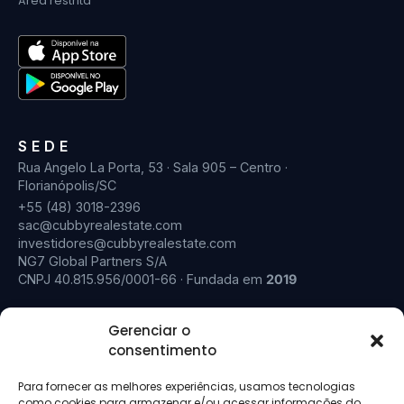
Área restrita
SEDE
Rua Angelo La Porta, 53 · Sala 905 – Centro ·
Florianópolis/SC
+55 (48) 3018-2396
sac@cubbyrealestate.com
investidores@cubbyrealestate.com
NG7 Global Partners S/A
CNPJ 40.815.956/0001-66 · Fundada em
2019
Gerenciar o
consentimento
Para fornecer as melhores experiências, usamos tecnologias
como cookies para armazenar e/ou acessar informações do