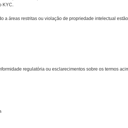
do KYC.
do a áreas restritas ou violação de propriedade intelectual estã
ormidade regulatória ou esclarecimentos sobre os termos acima,
m