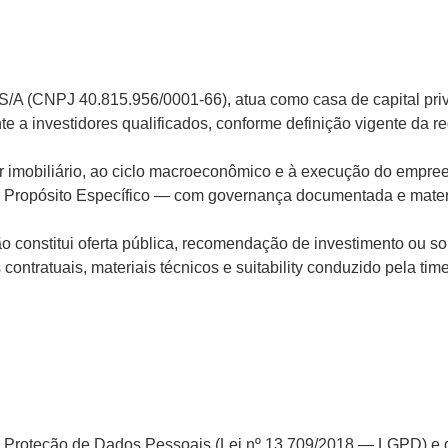
/A (CNPJ 40.815.956/0001-66), atua como casa de capital priv
e a investidores qualificados, conforme definição vigente da r
tor imobiliário, ao ciclo macroeconômico e à execução do emp
 Propósito Específico — com governança documentada e materi
 Não constitui oferta pública, recomendação de investimento ou 
tratuais, materiais técnicos e suitability conduzido pela time
e Proteção de Dados Pessoais (Lei nº 13.709/2018 — LGPD) e 